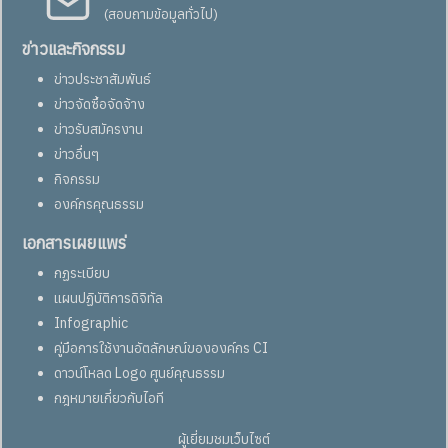
(สอบถามข้อมูลทั่วไป)
ข่าวและกิจกรรม
ข่าวประชาสัมพันธ์
ข่าวจัดซื้อจัดจ้าง
ข่าวรับสมัครงาน
ข่าวอื่นๆ
กิจกรรม
องค์กรคุณธรรม
เอกสารเผยแพร่
กฏระเบียบ
แผนปฏิบัติการดิจิทัล
Infographic
คู่มือการใช้งานอัตลักษณ์ขององค์กร CI
ดาวน์โหลด Logo ศูนย์คุณธรรม
กฎหมายเกี่ยวกับไอที
ผู้เยี่ยมชมเว็บไซต์