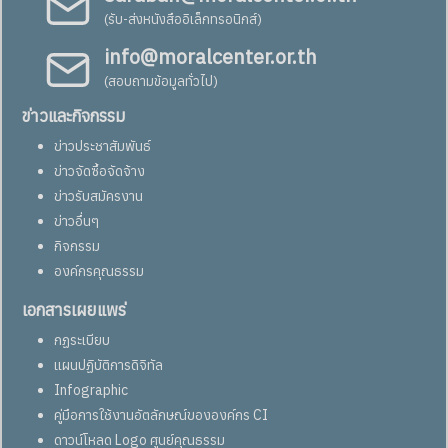
(รับ-ส่งหนังสืออิเล็กทรอนิกส์)
info@moralcenter.or.th
(สอบถามข้อมูลทั่วไป)
ข่าวและกิจกรรม
ข่าวประชาสัมพันธ์
ข่าวจัดซื้อจัดจ้าง
ข่าวรับสมัครงาน
ข่าวอื่นๆ
กิจกรรม
องค์กรคุณธรรม
เอกสารเผยแพร่
กฏระเบียบ
แผนปฏิบัติการดิจิทัล
Infographic
คู่มือการใช้งานอัตลักษณ์ขององค์กร CI
ดาวน์โหลด Logo ศูนย์คุณธรรม