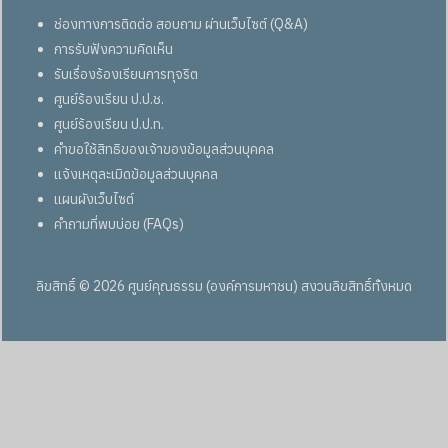
ช่องทางการติดต่อ สอบถาม ผ่านเว็บไซต์ (Q&A)
การรับฟังความคิดเห็น
รับเรื่องร้องเรียนการทุจริต
ศูนย์ร้องเรียน ป.ป.ช.
ศูนย์ร้องเรียน ป.ป.ท.
คำขอใช้สิทธิของเจ้าของข้อมูลส่วนบุคคล
แจ้งเหตุละเมิดข้อมูลส่วนบุคคล
แผนผังเว็บไซต์
คำถามที่พบบ่อย (FAQs)
ลิขสิทธิ์ © 2026 ศูนย์คุณธรรม (องค์การมหาชน) สงวนลิขสิทธิ์ทั้งหมด