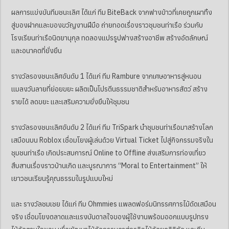
ผลการแข่งขันทีมชนะเลิศ ได้แก่ ทีม BiteBack จากฟางข้าวที่เคยถูกเผาทิ้ง
สู่ของฝากและของขวัญงานฝีมือ ถ่ายทอดเรื่องราวชุมชนท่าเรือ ร่วมกับ
โรงเรียนท่าเรือนิตยานุกุล ทดลองแปรรูปฟางสร้างอาชีพ สร้างอัตลักษณ์
และอนาคตที่ยั่งยืน
รางวัลรองชนะเลิศอันดับ 1 ได้แก่ ทีม Rambure จากเศษอาหารสู่หนอน
แมลงวันลายที่ย่อยขยะ ผลิตเป็นโปรตีนธรรมชาติสำหรับอาหารสัตว์ สร้าง
รายได้ ลดขยะ และเสริมความยั่งยืนให้ชุมชน
รางวัลรองชนะเลิศอันดับ 2 ได้แก่ ทีม TriSpark นำชุมชนท่าเรือมาสร้างโลก
เสมือนบน Roblox เชื่อมโยงผู้เล่นด้วย Virtual Ticket ไปสู่กิจกรรมจริงใน
ชุมชนท่าเรือ เกิดประสบการณ์ Online to Offline ส่งเสริมการท่องเที่ยว
สืบสานเรื่องราวบ้านเกิด และบูรณาการ “Moral to Entertainment” ให้
เยาวชนเรียนรู้คุณธรรมในรูปแบบใหม่
และ รางวัลชมเชย ได้แก่ ทีม Ohmmies แพลตฟอร์มนิทรรศการไม้ดัดเสมือน
จริง เชื่อมโยงตลาดและแรงบันดาลใจของผู้ใช้งานพร้อมออกแบบรูปทรง