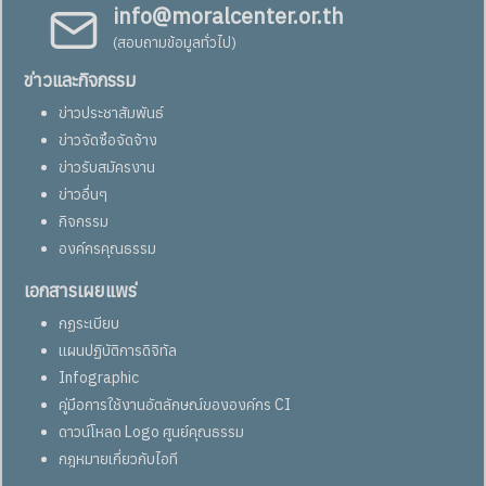
info@moralcenter.or.th
(สอบถามข้อมูลทั่วไป)
ข่าวและกิจกรรม
ข่าวประชาสัมพันธ์
ข่าวจัดซื้อจัดจ้าง
ข่าวรับสมัครงาน
ข่าวอื่นๆ
กิจกรรม
องค์กรคุณธรรม
เอกสารเผยแพร่
กฏระเบียบ
แผนปฏิบัติการดิจิทัล
Infographic
คู่มือการใช้งานอัตลักษณ์ขององค์กร CI
ดาวน์โหลด Logo ศูนย์คุณธรรม
กฎหมายเกี่ยวกับไอที