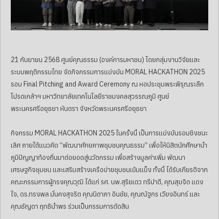
21 กันยายน 2568 ศูนย์คุณธรรม (องค์การมหาชน) โดยกลุ่มงานวิจัยและ
ระบบพฤติกรรมไทย จัดกิจกรรมการแข่งขัน MORAL HACKATHON 2025
รอบ Final Pitching and Award Ceremony ณ หอประชุมพระพิรุณระลึก
โปรดเกล้าฯ มหาวิทยาลัยเทคโนโลยีราชมงคลสุวรรณภูมิ ศูนย์
พระนครศรีอยุธยา หันตรา จังหวัดพระนครศรีอยุธยา
กิจกรรม MORAL HACKATHON 2025 ในครั้งนี้ เป็นการแข่งขันรอบชิงชนะ
เลิศ ภายใต้แนวคิด “พัฒนาศักยภาพชุมชนคุณธรรม” เพื่อให้นิสิตนักศึกษานำ
ภูมิปัญญาท้องถิ่นมาต่อยอดสู่นวัตกรรม เพื่อสร้างมูลค่าเพิ่ม พัฒนา
เศรษฐกิจชุมชน และเสริมสร้างเครือข่ายชุมชนเข้มแข็ง ทั้งนี้ ได้รับเกียรติจาก
คณะกรรมการผู้ทรงคุณวุฒิ ได้แก่ รศ. นพ.สุริยเดว ทรีปาตี, คุณสุขจิต แดง
ใจ, ดร.ทรงพล มั่นคงสุจริต คุณนิตาภา อินชัย, คุณณัฐกร เวียงอินทร์ และ
คุณธัญดา ฤทธินำพร ร่วมเป็นกรรมการตัดสิน