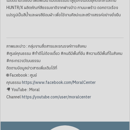
ไม้ดัดตามใจชอบ เพื่อพัฒนาไม้ดัดธรรมดาสู่ธุรกิจไม้ดัดยุคดิจิทัล และทีม
HUNTR/X ผลิตภัณฑ์สีธรรมชาติจากฟางข้าว กาบมะพร้าว ดอกดาวเรือง
แปรรูปเป็นสีน้ำและผงสีย้อมผ้า เพื่อใช้งานศิลปะและสร้างสรรค์อย่างยั่งยืน
ภาพและข่าว : กลุ่มงานสื่อสารและรณรงค์ทางสังคม
#ศูนย์คุณธรรม #ทำดีไม่ต้องเดี๋ยว #คนดีมีพื้นที่ยืน #ความดีมีพื้นที่ในสังคม
#กระทรวงวัฒนธรรม
ติดตามข้อมูลข่าวสารเพิ่มเติมได้ที่
🌐 Facebook : ศูนย์
คุณธรรม
https://www.facebook.com/MoralCenter
🎥 YouTube : Moral
Channel
https://youtube.com/user/moralcenter