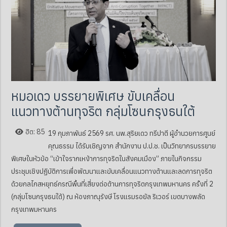
หมอเดว บรรยายพิเศษ ขับเคลื่อน
แนวทางต้านทุจริต กลุ่มโซนกรุงธนใต้
ฮิต: 85
19 กุมภาพันธ์ 2569 รศ. นพ.สุริยเดว ทรีปาตี ผู้อำนวยการศูนย์
คุณธรรม ได้รับเชิญจาก สำนักงาน ป.ป.ช. เป็นวิทยากรบรรยาย
พิเศษในหัวข้อ “เข้าใจรากเหง้าการทุจริตในสังคมเมือง” ภายในกิจกรรม
ประชุมเชิงปฏิบัติการเพื่อพัฒนาและขับเคลื่อนแนวทางต้านและลดการทุจริต
ด้วยกลไกสหยุทธ์กรณีพื้นที่เสี่ยงต่อต้านการทุจริตกรุงเทพมหานคร ครั้งที่ 2
(กลุ่มโซนกรุงธนใต้) ณ ห้องภาณุรังษี โรงแรมรอยัล ริเวอร์ เขตบางพลัด
กรุงเทพมหานคร