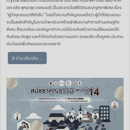
Crystal Ballroom โรงแรมฮอลิเดย์ อินน์ สีลม กรุงเทพฯ โดยมี พลอากาศ
เอก ชลิต พุกผาสุข องคมนตรี เป็นประธานในพิธีเปิดและปาฐกถาพิเศษ เรื่อง
“ผู้นำคุณธรรมวิถียั่งยืน” โดยมีใจความสำคัญตอนหนึ่งว่า ผู้นำที่มีคุณธรรม
จะเป็นพลังสำคัญในการนำพาประเทศไทยฝ่าฟันความท้าทายด้านเศรษฐกิจ
สังคม สิ่งแวดล้อม และปัญหาต่างๆ ขอให้ร่วมกันสร้างการเปลี่ยนแปลงให้
กับสังคม คิดพูด และทำดีต่อกันด้วยความเมตตา ช่วยเหลือ เกื้อกูลกัน ประสาน
ประโยชน์เพื่อสังคมและประเทศชาติ
อ่านเพิ่มเติม …