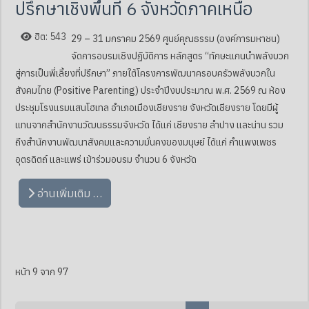
ปรึกษาเชิงพื้นที่ 6 จังหวัดภาคเหนือ
ฮิต: 543
29 – 31 มกราคม 2569 ศูนย์คุณธรรม (องค์การมหาชน)
จัดการอบรมเชิงปฏิบัติการ หลักสูตร “ทักษะแกนนำพลังบวก
สู่การเป็นพี่เลี้ยงที่ปรึกษา” ภายใต้โครงการพัฒนาครอบครัวพลังบวกใน
สังคมไทย (Positive Parenting) ประจำปีงบประมาณ พ.ศ. 2569 ณ ห้อง
ประชุมโรงแรมแสนโฮเทล อำเภอเมืองเชียงราย จังหวัดเชียงราย โดยมีผู้
แทนจากสำนักงานวัฒนธรรมจังหวัด ได้แก่ เชียงราย ลำปาง และน่าน รวม
ถึงสำนักงานพัฒนาสังคมและความมั่นคงของมนุษย์ ได้แก่ กำแพงเพชร
อุตรดิตถ์ และแพร่ เข้าร่วมอบรม จำนวน 6 จังหวัด
อ่านเพิ่มเติม …
หน้า 9 จาก 97