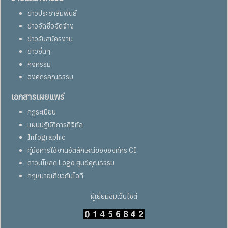
ข่าวประชาสัมพันธ์
ข่าวจัดซื้อจัดจ้าง
ข่าวรับสมัครงาน
ข่าวอื่นๆ
กิจกรรม
องค์กรคุณธรรม
เอกสารเผยแพร่
กฏระเบียบ
แผนปฏิบัติการดิจิทัล
Infographic
คู่มือการใช้งานอัตลักษณ์ขององค์กร CI
ดาวน์โหลด Logo ศูนย์คุณธรรม
กฎหมายเกี่ยวกับไอที
ผู้เยี่ยมชมเว็บไซต์