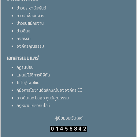
ข่าวประชาสัมพันธ์
ข่าวจัดซื้อจัดจ้าง
ข่าวรับสมัครงาน
ข่าวอื่นๆ
กิจกรรม
องค์กรคุณธรรม
เอกสารเผยแพร่
กฏระเบียบ
แผนปฏิบัติการดิจิทัล
Infographic
คู่มือการใช้งานอัตลักษณ์ขององค์กร CI
ดาวน์โหลด Logo ศูนย์คุณธรรม
กฎหมายเกี่ยวกับไอที
ผู้เยี่ยมชมเว็บไซต์