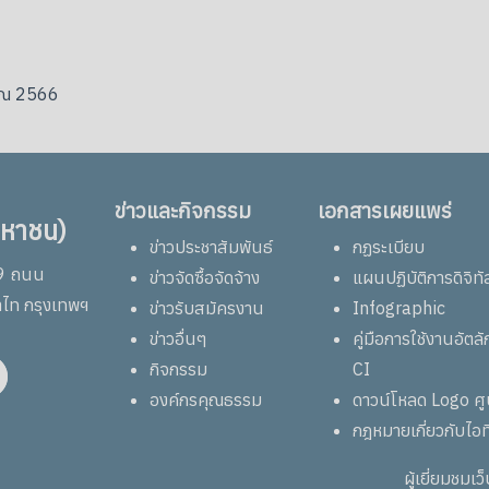
มาณ 2566
ข่าวและกิจกรรม
เอกสารเผยแพร่
มหาชน)
ข่าวประชาสัมพันธ์
กฏระเบียบ
69 ถนน
ข่าวจัดซื้อจัดจ้าง
แผนปฏิบัติการดิจิทั
าไท กรุงเทพฯ
ข่าวรับสมัครงาน
Infographic
ข่าวอื่นๆ
คู่มือการใช้งานอัต
กิจกรรม
CI
องค์กรคุณธรรม
ดาวน์โหลด Logo ศ
กฎหมายเกี่ยวกับไอท
ผู้เยี่ยมชมเว