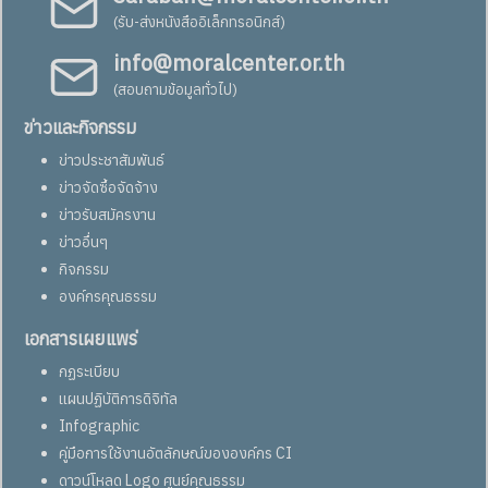
(รับ-ส่งหนังสืออิเล็กทรอนิกส์)
info@moralcenter.or.th
(สอบถามข้อมูลทั่วไป)
ข่าวและกิจกรรม
ข่าวประชาสัมพันธ์
ข่าวจัดซื้อจัดจ้าง
ข่าวรับสมัครงาน
ข่าวอื่นๆ
กิจกรรม
องค์กรคุณธรรม
เอกสารเผยแพร่
กฏระเบียบ
แผนปฏิบัติการดิจิทัล
Infographic
คู่มือการใช้งานอัตลักษณ์ขององค์กร CI
ดาวน์โหลด Logo ศูนย์คุณธรรม