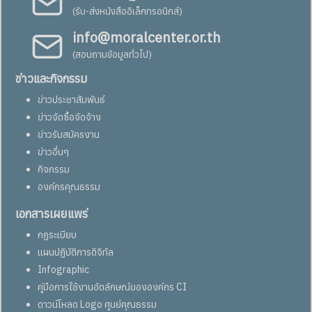
(รับ-ส่งหนังสืออิเล็กทรอนิกส์)
info@moralcenter.or.th
(สอบถามข้อมูลทั่วไป)
ข่าวและกิจกรรม
ข่าวประชาสัมพันธ์
ข่าวจัดซื้อจัดจ้าง
ข่าวรับสมัครงาน
ข่าวอื่นๆ
กิจกรรม
องค์กรคุณธรรม
เอกสารเผยแพร่
กฏระเบียบ
แผนปฏิบัติการดิจิทัล
Infographic
คู่มือการใช้งานอัตลักษณ์ขององค์กร CI
ดาวน์โหลด Logo ศูนย์คุณธรรม