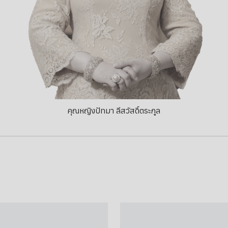
คุณหญิงปัทมา ลีสวัสดิ์ตระกูล