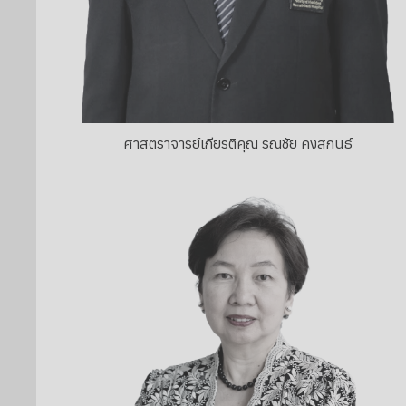
ศาสตราจารย์เกียรติคุณ รณชัย คงสกนธ์