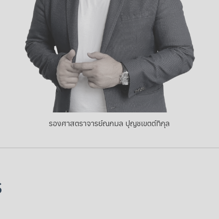
รองศาสตราจารย์ณกมล ปุญชเขตต์ทิกุล
ร