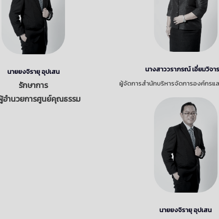
นางสาววราภรณ์ เอี่ยมวิจา
นายยงจิรายุ อุปเสน
ผู้จัดการสำนักบริหารจัดการองค์กรแ
รักษาการ
ผู้อำนวยการศูนย์คุณธรรม
นายยงจิรายุ อุปเสน