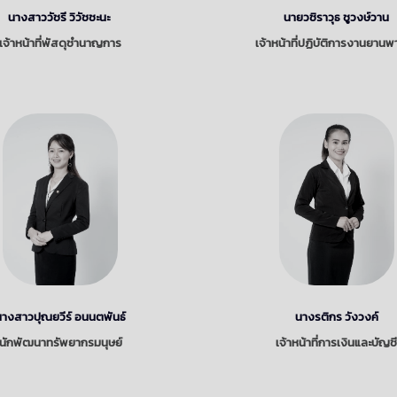
นางสาววัชรี วิวัชชะนะ
นายวชิราวุธ ชูวงษ์วาน
เจ้าหน้าที่พัสดุชำนาญการ
เจ้าหน้าที่ปฏิบัติการงานยาน
นางสาวปุณยวีร์ อนนตพันธ์
นางรติกร วังวงค์
นักพัฒนาทรัพยากรมนุษย์
เจ้าหน้าที่การเงินและบัญช