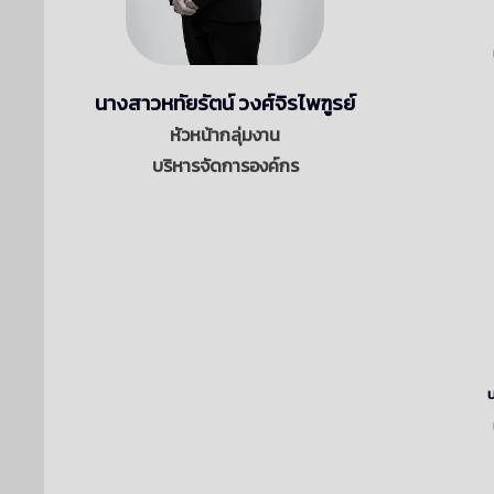
นางสาวหทัยรัตน์ วงศ์จิรไพฑูรย์
หัวหน้ากลุ่มงาน
บริหารจัดการองค์กร