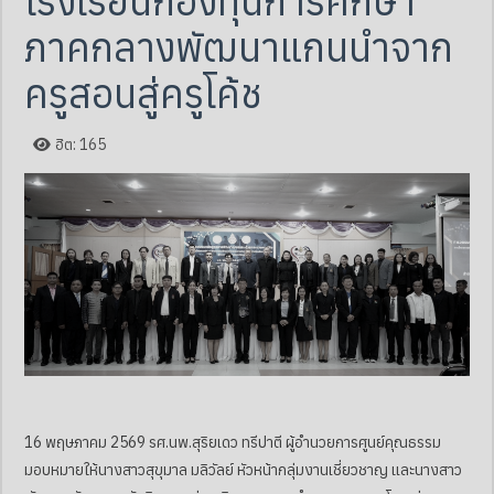
โรงเรียนกองทุนการศึกษา
ภาคกลางพัฒนาแกนนำจาก
ครูสอนสู่ครูโค้ช
ฮิต: 165
16 พฤษภาคม 2569 รศ.นพ.สุริยเดว ทรีปาตี ผู้อำนวยการศูนย์คุณธรรม
มอบหมายให้นางสาวสุขุมาล มลิวัลย์ หัวหน้ากลุ่มงานเชี่ยวชาญ และนางสาว