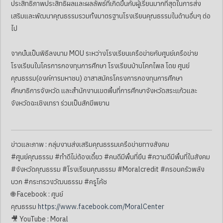
ประสิทธิภาพประสิทธิผลและผลลัพธ์ที่เกิดขึ้นกับผู้เรียนมากที่สุดในการส่ง
เสริมและพัฒนาคุณธรรมรวมทั้งมาตรฐานโรงเรียนคุณธรรมในด้านอื่นๆ ต่อ
ไป
จากนั้นเป็นพิธีลงนาม MOU ระหว่างโรงเรียนเครือข่ายกับศูนย์เครือข่าย
โรงเรียนในโครการกองทุนการศึกษา โรงเรียนบ้านโคกไพล โดย ศูนย์
คุณธรรม(องค์การมหาชน) อาสาสมัครโครงการกองทุนการศึกษา
ศึกษาธิการจังหวัด และสำนักงานเขตพื้นที่การศึกษาจังหวัดสระแก้วและ
จังหวัดฉะเชิงเทรา ร่วมเป็นสักขีพยาน
ข่าวและภาพ : กลุ่มงานส่งเสริมคุณธรรมเครือข่ายทางสังคม
#ศูนย์คุณธรรม #ทำดีไม่ต้องเดี๋ยว #คนดีมีพื้นที่ยืน #ความดีมีพื้นที่ในสังคม
#จังหวัดคุณธรรม #โรงเรียนคุณธรรม #Moralcredit #ครอบครัวพลัง
บวก #กระทรวงวัฒนธรรม #ครูโค้ช
🌐 Facebook : ศูนย์
คุณธรรม
https://www.facebook.com/MoralCenter
🎥 YouTube : Moral