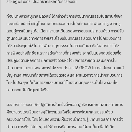
ราชภัฏพระนคร เป็นวิทยากรหลักในการอบรม
ทั้งนี้ นางสาวสุขุมาล มลิวัลย์ ได้กล่าวถึงการพัฒนาคุณธรรมในสถานศึกษา
และเครื่องมือสำคัญโดยเฉพาะกระบวนการโค้ชที่เน้นการพัฒนาครู จากครู
สอนสู่การเป็นครูโค้ช เนื้อหารายละเอียดของการอบรมประกอบด้วย การปรับ
ฐานคิดและแนวทางการส่งเสริมโรงเรียนคุณธรรม ด้วยการใช้กระบวนการ
โค้ชมาประยุกต์ใช้ในการพัฒนาคุณธรรมในสถานศึกษา หัวใจของการโค้ช
การฟังอย่างลึกซึ้ง และการตั้งคำถามที่ทรงพลัง จากนั้นแบ่งกลุ่มย่อยเพื่อ
ฝึกปฏิบัติตามหลักการ ฝึกการฟังด้วยหัวใจ ฝึกการสังเกต และฝึกการใช้
คำถามตามแนวทางของการโค้ช รวมทั้งการใช้ GROW โมเดล ค้นพบทางแก้
ปัญหาและพัฒนาศักยภาพได้ด้วยตัวเอง และหาแนวทางการนำกระบวนการ
โค้ชไปประยุกต์ใช้ในการส่งเสริมการทำโครงงานคุณธรรมในโรงเรียนให้
สามารถแก้ไขปัญหาได้จริง
ผลของการอบรมเชิงปฏิบัติการในครั้งนี้พบว่า ผู้บริหารและบุคลากรทางการ
ศึกษาของโรงเรียนต่างๆให้ความสนใจเรื่องการพัฒนาคุณธรรมด้วย
กระบวนการโค้ช โดยได้แสดงความเห็นว่าจะนำความรู้ เทคนิค วิธีการ การตั้ง
คำถาม การฟัง ไปประยุกต์ใช้ในการเรียนการสอนให้มากขึ้น เพื่อให้เกิด