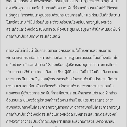
พัลลภา ฉัตรทอง นักวิชาการส่งเสริมคุณธรรมชำนาญการอาวุโส กลุ่มงาน
ส่งเสริมคุณธรรมเครือข่ายทางสังคม ลงพื้นที่ร่วมเวทีอบรมเชิงปฏิบัติการใน
หลักสูตร “การพัฒนาคุณธรรมด้วยกระบวนการโค้ช” และร่วมเป็นสักขีพยาน
ในพิธีลงนาม MOU ร่วมกันระหว่างเครือข่ายโรงเรียนกองทุนในจังหวัด
สระแก้วและจังหวัดฉะเชิงเทรา ณ ห้องประชุมเพชรบูรพา สำนักงานเขตพื้นที่
การศึกษาประถมศึกษาสระแก้วเขต 2
การลงพื้นที่ครั้งนี้ เป็นการติดตามกิจกรรมภายใต้โครงการส่งเสริมการ
พัฒนาองค์กรเครือข่ายทางสังคมด้วยมาตรฐานคุณธรรม โดยมีโรงเรียนใน
เครือข่ายฯ เข้าร่วมจำนวน 18 โรงเรียน ผู้บริหารและบุคลากรทางการศึกษา
จำนวนกว่า 250 คน โดยเวทีอบรมเชิงปฏิบัติการครั้งนี้ ได้รับเกียรติจาก นาย
เชาวเนตร ยิ้มประเสริฐ รองผู้ว่าราชการจังหวัดสระแก้ว เป็นประธานเปิดงาน
นางกษมา แสนอ่อน ศึกษาธิการจังหวัดสระแก้ว กล่าวรายงาน นายสมคิด
แตงพรม ผู้อำนวยการเขตพื้นที่การศึกษาประถมศึกษาสระแก้ว เขต 2 กล่าว
ต้อนรับและชี้แจงวัตถุประสงค์การจัดงาน ท่านใหญ่ เสริมเจริญกิจ อาสา
สมัครส่วนกลางในโครงการกองทุนการศึกษา อาสาสมัครในโครงการกองทุน
การศึกษาประจำจังหวัดสระแก้วและจังหวัดฉะเชิงเทรา และ ผศ.ดร.สืบวงศ์
กาฬวงศ์ อาจารย์ประจำคณะมนุษยศาสตร์และสังคมศาสตร์ มหาวิทยาลัย