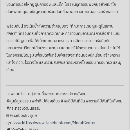
บวนการช่วยให้ครู ผู้ปกครอง และเด็ก ได้เรียนรู้การรับฟังกันอย่างเข้าใจ
ค้นหาสาเหตุของปัญหา และร่วมกันคลี่คลายสถานการณ์อย่างสร้างสรรค์
พร้อมกันนี้ ยังเน้นย้ำถึงความสำคัญของ “ทักษะการเผชิญเหตุในสถาน
ศึกษา” ที่ครอบคลุมทั้งการคิดวิเคราะห์ การควบคุมอารมณ์ การสื่อสาร และ
การแก้ปัญหา เพื่อให้เด็กและบุคลากรทางการศึกษาสามารถรับมือกับ
สถานการณ์วิกฤตได้อย่างเหมาะสม และแนะให้นำกระบวนการดังกล่าวไปใช้
ในกิจกรรมโฮมรูม เพื่อเปิดพื้นที่รับฟังเสียงสะท้อนของนักเรียน สร้างความ
เข้าใจ ความไว้วางใจ และความสัมพันธ์ที่ดีระหว่างโรงเรียน ครอบครัว และผู้
เรียน
ภาพและข่าว : กลุ่มงานสื่อสารและรณรงค์ทางสังคม
#ศูนย์คุณธรรม #ทำดีไม่ต้องเดี๋ยว #คนดีมีพื้นที่ยืน #ความดีมีพื้นที่ในสังคม
#กระทรวงวัฒนธรรม
🌐 Facebook : ศูนย์
คุณธรรม
https://www.facebook.com/MoralCenter
🎥 YouTube : Moral