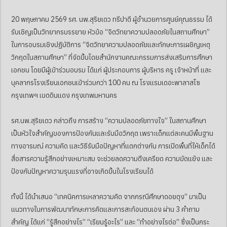
20 พฤษภาคม 2569 รศ. นพ.สุริยเดว ทรีปาตี ผู้อำนวยการศูนย์คุณธรรม ได้
รับเชิญเป็นวิทยากรบรรยาย หัวข้อ “จิตวิทยาความปลอดภัยในสถานศึกษา”
ในการอบรมเชิงปฏิบัติการ “จิตวิทยาความปลอดภัยและทักษะการเผชิญเหตุ
วิกฤตในสถานศึกษา” ที่จัดขึ้นโดยสำนักงานคณะกรรมการส่งเสริมการศึกษา
เอกชน โดยมีผู้เข้าร่วมอบรม ได้แก่ ผู้ประกอบการ ผู้บริหาร ครู เจ้าหน้าที่ และ
บุคลากรโรงเรียนเอกชนเข้าร่วมกว่า 100 คน ณ โรงแรมเดอะพาลาสโซ
กรุงเทพฯ เขตดินแดง กรุงเทพมหานคร
รศ.นพ.สุริยเดว กล่าวถึง การสร้าง “ความปลอดภัยทางใจ” ในสถานศึกษา
เป็นหัวใจสำคัญของการป้องกันและรับมือวิกฤต เพราะเด็กแต่ละคนมีพื้นฐาน
ทางอารมณ์ ความคิด และวิธีรับมือปัญหาที่แตกต่างกัน การเปิดพื้นที่ให้เด็กได้
สื่อสารความรู้สึกอย่างเหมาะสม จะช่วยลดความตึงเครียด ความขัดแย้ง และ
ป้องกันปัญหาความรุนแรงที่อาจเกิดขึ้นในโรงเรียนได้
ทั้งนี้ ได้นำเสนอ “เทคนิคการเหลาความคิด จากกรณีศึกษาดอยตุง” มาเป็น
แนวทางในการพัฒนาทักษะการคิดและการสะท้อนตนเอง ผ่าน 3 คำถาม
สำคัญ ได้แก่ “รู้สึกอย่างไร” “เรียนรู้อะไร” และ “ทำอย่างไรต่อ” ซึ่งเป็นกระ