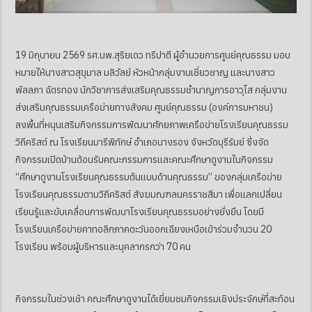
19 มิถุนายน 2569 รศ.นพ.สุริยเดว ทรีปาตี ผู้อำนวยการศูนย์คุณธรรม มอบ
หมายให้นางสาวสุขุมาล มลิวัลย์ หัวหน้ากลุ่มงานเชี่ยวชาญ และนางสาว
พัลลภา ฉัตรทอง นักวิชาการส่งเสริมคุณธรรมชำนาญการอาวุโส กลุ่มงาน
ส่งเสริมคุณธรรมเครือข่ายทางสังคม ศูนย์คุณธรรม (องค์การมหาชน)
ลงพื้นที่หนุนเสริมกิจกรรมการพัฒนาศักยภาพเครือข่ายโรงเรียนคุณธรรม
วิถีคริสต์ ณ โรงเรียนมารีพิทักษ์ อำเภอนางรอง จังหวัดบุรีรัมย์ ซึ่งจัด
กิจกรรมเปิดบ้านต้อนรับคณะกรรมการและคณะศึกษาดูงานในกิจกรรม
“ศึกษาดูงานโรงเรียนคุณธรรมต้นแบบด้านคุณธรรม” ของกลุ่มเครือข่าย
โรงเรียนคุณธรรมตามวิถีคริสต์ สังฆมณฑลนครราชสีมา เพื่อแลกเปลี่ยน
เรียนรู้และขับเคลื่อนการพัฒนาโรงเรียนคุณธรรมอย่างยั่งยืน โดยมี
โรงเรียนเครือข่ายคาทอลิกภาคตะวันออกเฉียงเหนือเข้าร่วมจำนวน 20
โรงเรียน พร้อมผู้บริหารและบุคลากรกว่า 70 คน
กิจกรรมในช่วงเช้า คณะศึกษาดูงานได้เยี่ยมชมกิจกรรมเชิงประจักษ์ที่สะท้อน