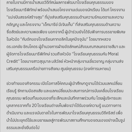
ภายในงานมีการนำเสนอวิดีทัศน์ผลการพัฒนาโรงเรียนคุณธรรมของ
โรงเรียนมารีพิทักษ์ พร้อมนำเสนอโครงงานเด่นของนักเรียน ได้แก่ โครงงาน
“แบ่งปันสรรค์สร้างสุข” ที่มุ่งส่งเสริมคุณธรรมด้านความรักเมตตาและความ
กตัญญู และโครงงาน “เด็กมารีย์ มีเงินเก็บ” ที่ส่งเสริมคุณธรรมด้านความ
ซื่อสัตย์และความพอเพียง นอกจากนี้ ผู้เข้าร่วมยังได้รับฟังการบรรยายพิเศษ
ในหัวข้อ “กับดักของโรงเรียนคาทอลิกในยุคปัจจุบัน” โดยบาทหลวง
ดร.เอกชัย ชิณโคตร ผู้อำนวยการฝ่ายอัตลักษณ์สังฆมณฑลนครราชสีมา และ
ผู้จัดการโรงเรียนมารีพิทักษ์ รวมถึงหัวข้อ “โรงเรียนคุณธรรมกับ Moral
Credit” โดยนางสาวสุขุมาล มลิวัลย์ หัวหน้ากลุ่มงานเชี่ยวชาญ กลุ่มงานส่ง
เสริมคุณธรรมเครือข่ายทางสังคม ศูนย์คุณธรรม (องค์การมหาชน)
ช่วงท้ายของกิจกรรม เปิดโอกาสให้คณะผู้เข้าศึกษาดูงานได้ร่วมแลกเปลี่ยน
เรียนรู้ ซักถามข้อสงสัย และแลกเปลี่ยนประสบการณ์การขับเคลื่อนโรงเรียน
คุณธรรม พร้อมทั้งมอบของที่ระลึกและบันทึกภาพร่วมกัน โดยผู้บริหารและ
บุคลากรจากทั้ง 20 โรงเรียนต่างเห็นพ้องว่าได้รับองค์ความรู้ แนวทางการ
ดำเนินงาน และแรงบันดาลใจในการพัฒนาโรงเรียนคุณธรรมวิถีคริสต์ เพื่อ
นำไปประยุกต์ใช้และขยายผลสู่การพัฒนาสถานศึกษาของตนเองอย่างเป็นรูป
ธรรมและยั่งยืนต่อไป