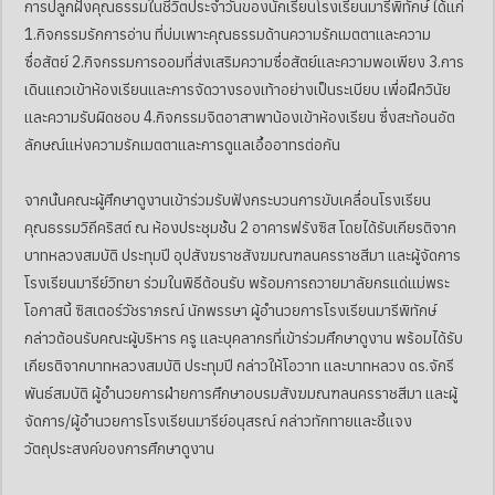
การปลูกฝังคุณธรรมในชีวิตประจำวันของนักเรียนโรงเรียนมารีพิทักษ์ ได้แก่
1.กิจกรรมรักการอ่าน ที่บ่มเพาะคุณธรรมด้านความรักเมตตาและความ
ซื่อสัตย์ 2.กิจกรรมการออมที่ส่งเสริมความซื่อสัตย์และความพอเพียง 3.การ
เดินแถวเข้าห้องเรียนและการจัดวางรองเท้าอย่างเป็นระเบียบ เพื่อฝึกวินัย
และความรับผิดชอบ 4.กิจกรรมจิตอาสาพาน้องเข้าห้องเรียน ซึ่งสะท้อนอัต
ลักษณ์แห่งความรักเมตตาและการดูแลเอื้ออาทรต่อกัน
จากนั้นคณะผู้ศึกษาดูงานเข้าร่วมรับฟังกระบวนการขับเคลื่อนโรงเรียน
คุณธรรมวิถีคริสต์ ณ ห้องประชุมชั้น 2 อาคารฟรังซิส โดยได้รับเกียรติจาก
บาทหลวงสมบัติ ประทุมปี อุปสังฆราชสังฆมณฑลนครราชสีมา และผู้จัดการ
โรงเรียนมารีย์วิทยา ร่วมในพิธีต้อนรับ พร้อมการถวายมาลัยกรแด่แม่พระ
โอกาสนี้ ซิสเตอร์วัชราภรณ์ นักพรรษา ผู้อำนวยการโรงเรียนมารีพิทักษ์
กล่าวต้อนรับคณะผู้บริหาร ครู และบุคลากรที่เข้าร่วมศึกษาดูงาน พร้อมได้รับ
เกียรติจากบาทหลวงสมบัติ ประทุมปี กล่าวให้โอวาท และบาทหลวง ดร.จักรี
พันธ์สมบัติ ผู้อำนวยการฝ่ายการศึกษาอบรมสังฆมณฑลนครราชสีมา และผู้
จัดการ/ผู้อำนวยการโรงเรียนมารีย์อนุสรณ์ กล่าวทักทายและชี้แจง
วัตถุประสงค์ของการศึกษาดูงาน