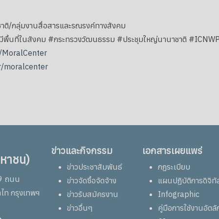
าติ/กลุ่มงานสื่อสารและรณรงค์ทางสังคม
ความดีมีพื้นที่ในสังคม #กระทรวงวัฒนธรรม #ประชุมใหญ่นานาชาติ #
/MoralCenter
r/moralcenter
ข่าวและกิจกรรม
เอกสารเผยแพร่
มหาชน)
ข่าวประชาสัมพันธ์
กฏระเบียบ
69 ถนน
ข่าวจัดซื้อจัดจ้าง
แผนปฏิบัติการดิจิทั
าไท กรุงเทพฯ
ข่าวรับสมัครงาน
Infographic
ข่าวอื่นๆ
คู่มือการใช้งานอัต