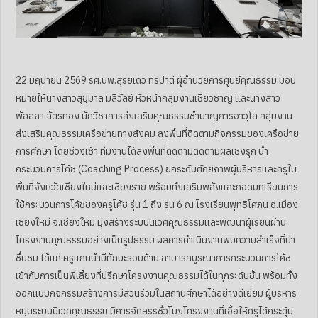
22 มิถุนายน 2569 รศ.นพ.สุริยเดว ทรีปาตี ผู้อำนวยการศูนย์คุณธรรม มอบ
หมายให้นางสาวสุขุมาล มลิวัลย์ หัวหน้ากลุ่มงานเชี่ยวชาญ และนางสาว
พัลลภา ฉัตรทอง นักวิชาการส่งเสริมคุณธรรมชำนาญการอาวุโส กลุ่มงาน
ส่งเสริมคุณธรรมเครือข่ายทางสังคม ลงพื้นที่ติดตามกิจกรรมของเครือข่าย
การศึกษา โดยช่วงเช้า ทีมงานได้ลงพื้นที่ติดตามติดตามผลเชิงรุก นำ
กระบวนการโค้ช (Coaching Process) ยกระดับศักยภาพผู้บริหารและครูใน
พื้นที่จังหวัดเชียงใหม่และเชียงราย พร้อมทั้งเสริมพลังและถอดบทเรียนการ
ใช้กระบวนการโค้ชของครูโค้ช รุ่น 1 ถึง รุ่น 6 ณ โรงเรียนพุทธิโศภน อ.เมือง
เชียงใหม่ จ.เชียงใหม่ มุ่งสร้างระบบนิเวศคุณธรรมและพัฒนาผู้เรียนผ่าน
โครงงานคุณธรรมอย่างเป็นรูปธรรม ผลการดำเนินงานพบความสำเร็จที่น่า
ชื่นชม ได้แก่ ครูแกนนำมีทักษะรอบด้าน สามารถบูรณาการกระบวนการโค้ช
เข้ากับการเป็นพี่เลี้ยงที่ปรึกษาโครงงานคุณธรรมได้ในทุกระดับชั้น พร้อมทั้ง
ออกแบบกิจกรรมสร้างการมีส่วนร่วมในสถานศึกษาได้อย่างดีเยี่ยม ผู้บริหาร
หนุนระบบนิเวศคุณธรรม มีการจัดสรรชั่วโมงโครงงานที่เอื้อให้ครูได้กระตุ้น