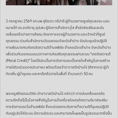
2 กรกฎาคม 2569 รศ.นพ.สุริยเดว ทรีปาตี ผู้อำนวยการศูนย์คุณธรรม มอบ
หมายให้ ดร.ยงจิรายุ อุปเสน ผู้จัดการสำนักอาวุโส สำนักส่งเสริมและขับ
เคลื่อนเครือข่ายทางสังคม รักษาการรองผู้อำนวยการ และเจ้าหน้าที่ศูนย์
คุณธรรม ร่วมกับสำนักงานวัฒนธรรมจังหวัดลำปาง จัดประชุมเชิงปฏิบัติ
การพัฒนาเกณฑ์เครดิตความดีตำบลพิชัย อำเภอเมืองลำปาง จังหวัดลำปาง
เพื่อร่วมกันออกแบบแนวทางการส่งเสริมคุณธรรมผ่านระบบ "เครดิตความดี
(Moral Credit)" โดยใช้ประเด็นการจัดการขยะเป็นกลไกสำคัญในการสร้าง
การมีส่วนร่วมของประชาชน พร้อมด้วยเจ้าอาวาสวัดบ้านไร่ (ศิลาทอง) ผู้นำ
ท้องถิ่น ผู้นำชุมชน และภาคีเครือข่ายในพื้นที่ จำนวนกว่า 50 คน
พระครูสถิตธรรมวิภัช เจ้าอาวาสวัดบ้านไร่ กล่าวว่า การขับเคลื่อนเครดิต
ความดีครั้งนี้เป็นโอกาสสำคัญในการนำเครื่องมือเครดิตความดีมาส่งเสริม
การจัดการขยะในตำบลพิชัย ซึ่งจะช่วยยกระดับการทำความดีที่ชุมชนปฏิบัติ
กันอยู่แล้วให้มีระบบ มีความชัดเจน และสามารถเห็นผลเป็นรูปธรรมมากยิ่งขึ้น