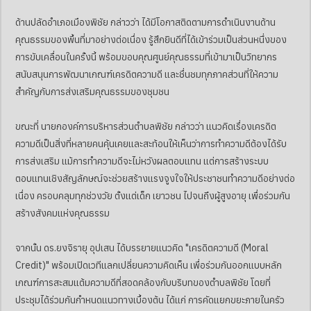
ด้านปลัดอำเภอเมืองพิชัย กล่าวว่า ได้มีโอกาสติดตามการดำเนินงานด้าน
คุณธรรมของพื้นที่มาอย่างต่อเนื่อง รู้สึกยินดีที่ได้เข้าร่วมเป็นส่วนหนึ่งของ
การขับเคลื่อนในครั้งนี้ พร้อมขอบคุณศูนย์คุณธรรมที่เข้ามาเป็นวิทยากร
สนับสนุนการพัฒนาเกณฑ์เครดิตความดี และชื่นชมทุกภาคส่วนที่ให้ความ
สำคัญกับการส่งเสริมคุณธรรมของชุมชน
ขณะที่ นายกองค์การบริหารส่วนตำบลพิชัย กล่าวว่า แนวคิดเรื่องเครดิต
ความดีเป็นสิ่งที่หลายคนคุ้นเคยและสะท้อนให้เห็นว่าการทำความดีต้องได้รับ
การส่งเสริม แม้การทำความดีจะไม่หวังผลตอบแทน แต่การสร้างระบบ
ตอบแทนเชิงสัญลักษณ์จะช่วยสร้างแรงจูงใจให้ประชาชนทำความดีอย่างต่อ
เนื่อง ครอบคลุมทุกช่วงวัย ตั้งแต่เด็ก เยาวชน ไปจนถึงผู้สูงอายุ เพื่อร่วมกัน
สร้างสังคมแห่งคุณธรรม
จากนั้น ดร.ยงจิรายุ อุปเสน ได้บรรยายแนวคิด "เครดิตความดี (Moral
Credit)" พร้อมเปิดเวทีแลกเปลี่ยนความคิดเห็น เพื่อร่วมกันออกแบบหลัก
เกณฑ์การสะสมแต้มความดีที่สอดคล้องกับบริบทของตำบลพิชัย โดยที่
ประชุมได้ร่วมกันกำหนดแนวทางเบื้องต้น ได้แก่ การคัดแยกขยะภายในครัว