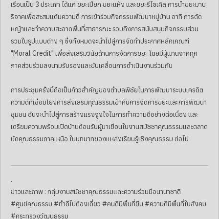
เรือนเป็น 3 ประเภท ได้แก่ ขยะเปียก ขยะแห้ง และขยะรีไซเคิล การนำขยะมาบ
ริจาคเพื่อสะสมแต้มความดี การเข้าร่วมกิจกรรมพัฒนาหมู่บ้าน อาทิ การตัด
หญ้าและทำความสะอาดพื้นที่สาธารณะ รวมถึงการสนับสนุนกิจกรรมส่วน
รวมในรูปแบบต่าง ๆ ซึ่งทั้งหมดจะนำไปสู่การจัดทำประกาศหลักเกณฑ์
"Moral Credit" เพื่อส่งเสริมวินัยด้านการจัดการขยะ โดยมีผู้แทนจากทุก
ภาคส่วนร่วมลงนามรับรองและขับเคลื่อนการดำเนินงานร่วมกัน
การประชุมครั้งนี้ถือเป็นก้าวสำคัญของตำบลพิชัยในการพัฒนาระบบเครดิต
ความดีที่เชื่อมโยงการส่งเสริมคุณธรรมเข้ากับการจัดการขยะและการพัฒนา
ชุมชน อันจะนำไปสู่การสร้างแรงจูงใจในการทำความดีอย่างต่อเนื่อง และ
เตรียมความพร้อมเปิดบ้านต้อนรับผู้มาเยือนในงานสมัชชาคุณธรรมและตลาด
นัดคุณธรรมภาคเหนือ ในบทบาทของแหล่งเรียนรู้เชิงคุณธรรม ต่อไป
.
ข่าวและภาพ : กลุ่มงานสมัชชาคุณธรรมและความร่วมมือนานาชาติ
#ศูนย์คุณธรรม #ทำดีไม่ต้องเดี๋ยว #คนดีมีพื้นที่ยืน #ความดีมีพื้นที่ในสังคม
#กระทรวงวัฒนธรรม