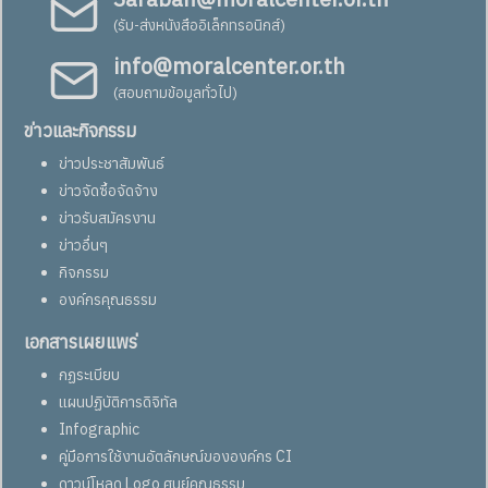
(รับ-ส่งหนังสืออิเล็กทรอนิกส์)
info@moralcenter.or.th
(สอบถามข้อมูลทั่วไป)
ข่าวและกิจกรรม
ข่าวประชาสัมพันธ์
ข่าวจัดซื้อจัดจ้าง
ข่าวรับสมัครงาน
ข่าวอื่นๆ
กิจกรรม
องค์กรคุณธรรม
เอกสารเผยแพร่
กฏระเบียบ
แผนปฏิบัติการดิจิทัล
Infographic
คู่มือการใช้งานอัตลักษณ์ขององค์กร CI
ดาวน์โหลด Logo ศูนย์คุณธรรม